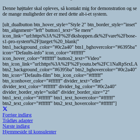
Denne højttaler skal opleves, så kontakt mig for demonstration og se
de mange muligheder der er med dette alt-i-et system.
[ult_dualbutton btn_hover_style=”Style 2″ btn_border_style=”inset”
btn_alignment=”left” button1_text=”Se mere”
icon_link=”url:https%3A%2F%2Fdkshoppen.dk%2Fvare%2Fbose-
s1-pro-system%2F||target:%20_blank|”
btn1_background_color=”#0c2a40″ btn1_bghovercolor=”#6395ba”
icon=”Defaults-info” icon_color=”#ffffff”
icon_hover_color=”#ffffff” button2_text=”Video”
btn_icon_link=”url:https%3A%2F%2Fyoutu.be%2FC1NaRpSrxLA||t
btn2_background_color=”#6395ba” btn2_bghovercolor=”#0c2a40″
btn_icon=”Defaults-film” btn_icon_color=”#ffffff”
btn_iconhover_color=”#ffffff” divider_text=”eller”
divider_text_color=”#ffffff” divider_bg_color=”#0c2a40″
divider_border_style=”solid” divider_border_size=”2″
btn1_text_color=”#ffffff” btn1_text_hovercolor=”#ffffff”
btn2_text_color=”#ffffff” btn2_text_hovercolor=”#ffffff”]
Forrige indlæg
Trådløs adapter
Næste indlæg
Hjemmeside til konsulenter